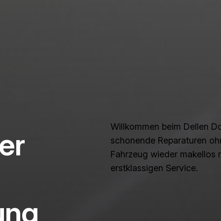
Willkommen beim Dellen Dok
er
schonende Reparaturen ohne
Fahrzeug wieder makellos 
erstklassigen Service.
ung