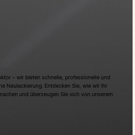
tor – wir bieten schnelle, professionelle und
 Neulackierung. Entdecken Sie, wie wir Ihr
machen und überzeugen Sie sich von unserem